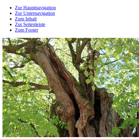
Zur Hauptnavigation
Zur Unternavigation
Zum Inhalt
Zur Seitenleiste
Zum Footer