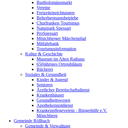
Bartholomäusmarkt
Vereine
Freizeiteinrichtungen
Beherbergungsbetriebe
Churfranken Tourismus
Naturpark Spessart
ProSpessart
Mönchberger Märchenpfad
Mitfahrbank
Tourismusinformation
Kultur & Geschichte
Museum im Alten Rathaus
650jähriges Ortsjubiläum
Bücherei
Soziales & Gesundheit
Kinder & Jugend
Senioren
Ärztlicher Bereitschaftsdienst
Krankenhäuser
Gesundheitswesen
Apothekennotdienst
Krankenpflegeverein - Bürgerhilfe e.V.
Mönchberg
Gemeinde Röllbach
Gemeinde & Verwaltung