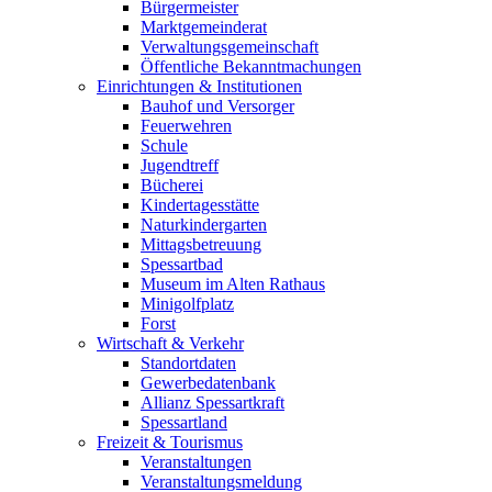
Bürgermeister
Marktgemeinderat
Verwaltungsgemeinschaft
Öffentliche Bekanntmachungen
Einrichtungen & Institutionen
Bauhof und Versorger
Feuerwehren
Schule
Jugendtreff
Bücherei
Kindertagesstätte
Naturkindergarten
Mittagsbetreuung
Spessartbad
Museum im Alten Rathaus
Minigolfplatz
Forst
Wirtschaft & Verkehr
Standortdaten
Gewerbedatenbank
Allianz Spessartkraft
Spessartland
Freizeit & Tourismus
Veranstaltungen
Veranstaltungsmeldung