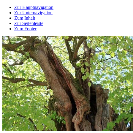
Zur Hauptnavigation
Zur Unternavigation
Zum Inhalt
Zur Seitenleiste
Zum Footer