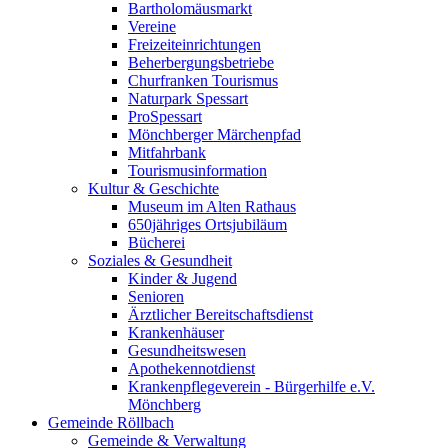
Bartholomäusmarkt
Vereine
Freizeiteinrichtungen
Beherbergungsbetriebe
Churfranken Tourismus
Naturpark Spessart
ProSpessart
Mönchberger Märchenpfad
Mitfahrbank
Tourismusinformation
Kultur & Geschichte
Museum im Alten Rathaus
650jähriges Ortsjubiläum
Bücherei
Soziales & Gesundheit
Kinder & Jugend
Senioren
Ärztlicher Bereitschaftsdienst
Krankenhäuser
Gesundheitswesen
Apothekennotdienst
Krankenpflegeverein - Bürgerhilfe e.V.
Mönchberg
Gemeinde Röllbach
Gemeinde & Verwaltung