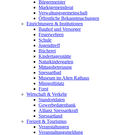
Bürgermeister
Marktgemeinderat
Verwaltungsgemeinschaft
Öffentliche Bekanntmachungen
Einrichtungen & Institutionen
Bauhof und Versorger
Feuerwehren
Schule
Jugendtreff
Bücherei
Kindertagesstätte
Naturkindergarten
Mittagsbetreuung
Spessartbad
Museum im Alten Rathaus
Minigolfplatz
Forst
Wirtschaft & Verkehr
Standortdaten
Gewerbedatenbank
Allianz Spessartkraft
Spessartland
Freizeit & Tourismus
Veranstaltungen
Veranstaltungsmeldung