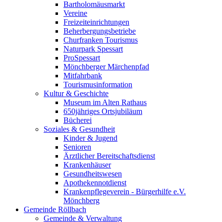
Bartholomäusmarkt
Vereine
Freizeiteinrichtungen
Beherbergungsbetriebe
Churfranken Tourismus
Naturpark Spessart
ProSpessart
Mönchberger Märchenpfad
Mitfahrbank
Tourismusinformation
Kultur & Geschichte
Museum im Alten Rathaus
650jähriges Ortsjubiläum
Bücherei
Soziales & Gesundheit
Kinder & Jugend
Senioren
Ärztlicher Bereitschaftsdienst
Krankenhäuser
Gesundheitswesen
Apothekennotdienst
Krankenpflegeverein - Bürgerhilfe e.V.
Mönchberg
Gemeinde Röllbach
Gemeinde & Verwaltung