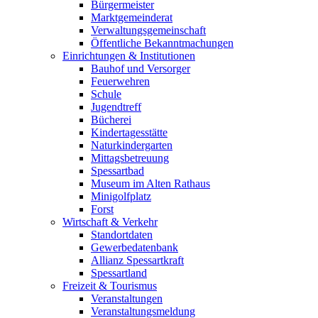
Bürgermeister
Marktgemeinderat
Verwaltungsgemeinschaft
Öffentliche Bekanntmachungen
Einrichtungen & Institutionen
Bauhof und Versorger
Feuerwehren
Schule
Jugendtreff
Bücherei
Kindertagesstätte
Naturkindergarten
Mittagsbetreuung
Spessartbad
Museum im Alten Rathaus
Minigolfplatz
Forst
Wirtschaft & Verkehr
Standortdaten
Gewerbedatenbank
Allianz Spessartkraft
Spessartland
Freizeit & Tourismus
Veranstaltungen
Veranstaltungsmeldung