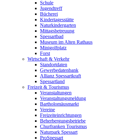
Schule
Jugendtreff
Bücherei
Kindertagesstätte
Naturkindergarten
Mittagsbetreuung
Spessartbad
Museum im Alten Rathaus
Minigolfplatz
Forst
Wirtschaft & Verkehr
Standortdaten
Gewerbedatenbank
Allianz Spessartkraft
Spessartland
Freizeit & Tourismus
Veranstaltungen
Veranstaltungsmeldung
Bartholomäusmarkt
Vereine
Freizeiteinrichtungen
Beherbergungsbetriebe
Churfranken Tourismus
Naturpark Spessart
ProSpessart