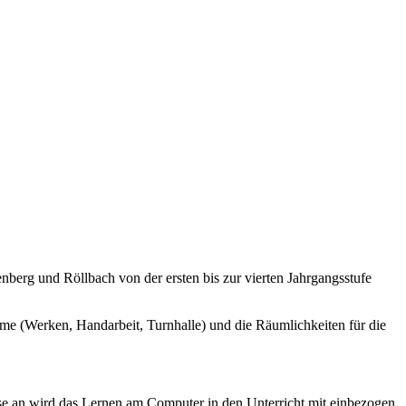
erg und Röllbach von der ersten bis zur vierten Jahrgangsstufe
e (Werken, Handarbeit, Turnhalle) und die Räumlichkeiten für die
asse an wird das Lernen am Computer in den Unterricht mit einbezogen.