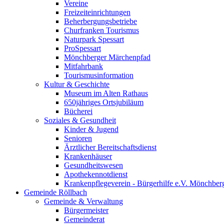
Vereine
Freizeiteinrichtungen
Beherbergungsbetriebe
Churfranken Tourismus
Naturpark Spessart
ProSpessart
Mönchberger Märchenpfad
Mitfahrbank
Tourismusinformation
Kultur & Geschichte
Museum im Alten Rathaus
650jähriges Ortsjubiläum
Bücherei
Soziales & Gesundheit
Kinder & Jugend
Senioren
Ärztlicher Bereitschaftsdienst
Krankenhäuser
Gesundheitswesen
Apothekennotdienst
Krankenpflegeverein - Bürgerhilfe e.V. Mönchber
Gemeinde Röllbach
Gemeinde & Verwaltung
Bürgermeister
Gemeinderat