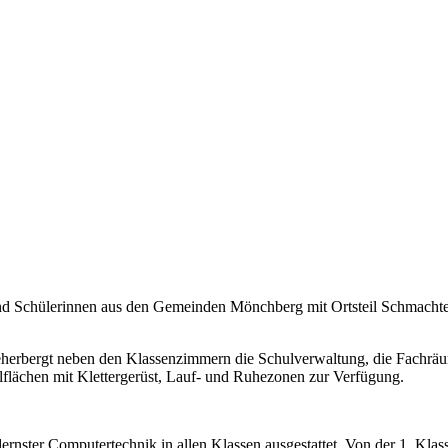
d Schülerinnen aus den Gemeinden Mönchberg mit Ortsteil Schmachtenb
herbergt neben den Klassenzimmern die Schulverwaltung, die Fachräum
lflächen mit Klettergerüst, Lauf- und Ruhezonen zur Verfügung.
dernster Computertechnik in allen Klassen ausgestattet. Von der 1. Kl