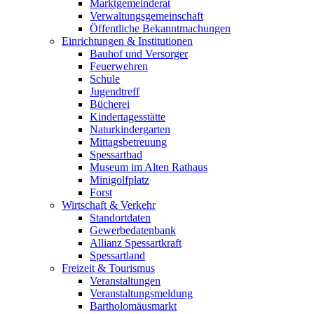
Marktgemeinderat
Verwaltungsgemeinschaft
Öffentliche Bekanntmachungen
Einrichtungen & Institutionen
Bauhof und Versorger
Feuerwehren
Schule
Jugendtreff
Bücherei
Kindertagesstätte
Naturkindergarten
Mittagsbetreuung
Spessartbad
Museum im Alten Rathaus
Minigolfplatz
Forst
Wirtschaft & Verkehr
Standortdaten
Gewerbedatenbank
Allianz Spessartkraft
Spessartland
Freizeit & Tourismus
Veranstaltungen
Veranstaltungsmeldung
Bartholomäusmarkt