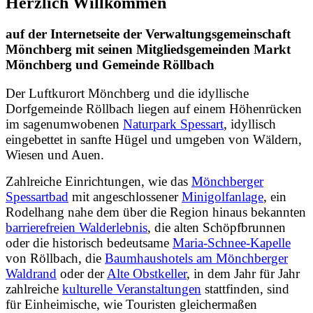
Herzlich Willkommen
auf der Internetseite der Verwaltungsgemeinschaft
Mönchberg mit seinen Mitgliedsgemeinden Markt
Mönchberg und Gemeinde Röllbach
Der Luftkurort Mönchberg und die idyllische
Dorfgemeinde Röllbach liegen auf einem Höhenrücken
im sagenumwobenen
Naturpark Spessart
, idyllisch
eingebettet in sanfte Hügel und umgeben von Wäldern,
Wiesen und Auen.
Zahlreiche Einrichtungen, wie das
Mönchberger
Spessartbad
mit angeschlossener
Minigolfanlage
, ein
Rodelhang nahe dem über die Region hinaus bekannten
barrierefreien Walderlebnis
, die alten Schöpfbrunnen
oder die historisch bedeutsame
Maria-Schnee-Kapelle
von Röllbach, die
Baumhaushotels am Mönchberger
Waldrand
oder der
Alte Obstkeller
, in dem Jahr für Jahr
zahlreiche
kulturelle Veranstaltungen
stattfinden, sind
für Einheimische, wie Touristen gleichermaßen