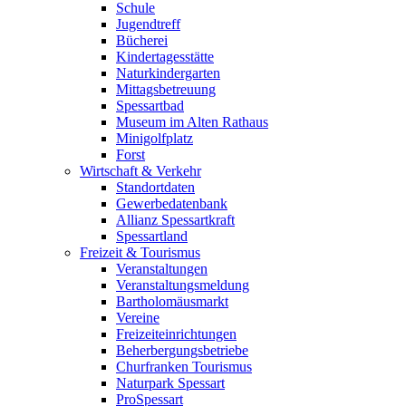
Schule
Jugendtreff
Bücherei
Kindertagesstätte
Naturkindergarten
Mittagsbetreuung
Spessartbad
Museum im Alten Rathaus
Minigolfplatz
Forst
Wirtschaft & Verkehr
Standortdaten
Gewerbedatenbank
Allianz Spessartkraft
Spessartland
Freizeit & Tourismus
Veranstaltungen
Veranstaltungsmeldung
Bartholomäusmarkt
Vereine
Freizeiteinrichtungen
Beherbergungsbetriebe
Churfranken Tourismus
Naturpark Spessart
ProSpessart