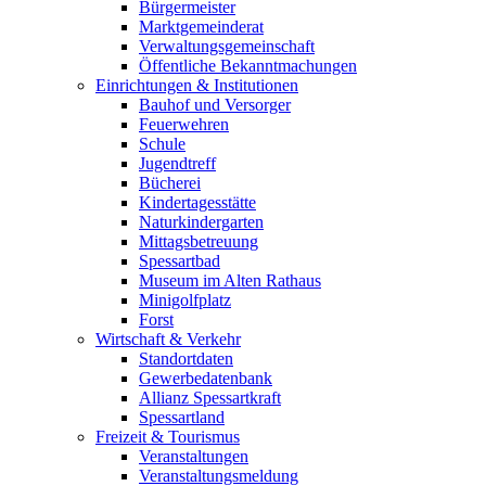
Bürgermeister
Marktgemeinderat
Verwaltungsgemeinschaft
Öffentliche Bekanntmachungen
Einrichtungen & Institutionen
Bauhof und Versorger
Feuerwehren
Schule
Jugendtreff
Bücherei
Kindertagesstätte
Naturkindergarten
Mittagsbetreuung
Spessartbad
Museum im Alten Rathaus
Minigolfplatz
Forst
Wirtschaft & Verkehr
Standortdaten
Gewerbedatenbank
Allianz Spessartkraft
Spessartland
Freizeit & Tourismus
Veranstaltungen
Veranstaltungsmeldung