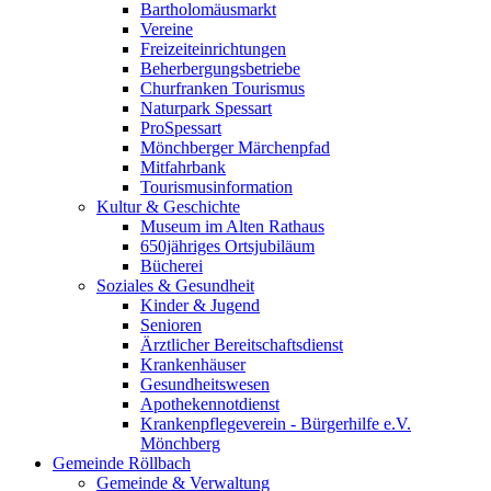
Bartholomäusmarkt
Vereine
Freizeiteinrichtungen
Beherbergungsbetriebe
Churfranken Tourismus
Naturpark Spessart
ProSpessart
Mönchberger Märchenpfad
Mitfahrbank
Tourismusinformation
Kultur & Geschichte
Museum im Alten Rathaus
650jähriges Ortsjubiläum
Bücherei
Soziales & Gesundheit
Kinder & Jugend
Senioren
Ärztlicher Bereitschaftsdienst
Krankenhäuser
Gesundheitswesen
Apothekennotdienst
Krankenpflegeverein - Bürgerhilfe e.V.
Mönchberg
Gemeinde Röllbach
Gemeinde & Verwaltung