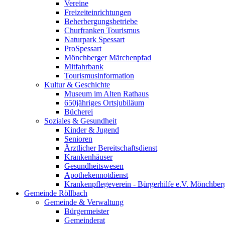
Vereine
Freizeiteinrichtungen
Beherbergungsbetriebe
Churfranken Tourismus
Naturpark Spessart
ProSpessart
Mönchberger Märchenpfad
Mitfahrbank
Tourismusinformation
Kultur & Geschichte
Museum im Alten Rathaus
650jähriges Ortsjubiläum
Bücherei
Soziales & Gesundheit
Kinder & Jugend
Senioren
Ärztlicher Bereitschaftsdienst
Krankenhäuser
Gesundheitswesen
Apothekennotdienst
Krankenpflegeverein - Bürgerhilfe e.V. Mönchber
Gemeinde Röllbach
Gemeinde & Verwaltung
Bürgermeister
Gemeinderat