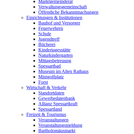
Marktgemeinderat
Verwaltungsgemeinschaft
Öffentliche Bekanntmachungen
Einrichtungen & Institutionen
Bauhof und Versorger
Feuerwehren
Schule
Jugendtreff
Bücherei
Kindertagesstätte
Naturkindergarten
Mittagsbetreuung
Spessartbad
Museum im Alten Rathaus
Minigolfplatz
Forst
Wirtschaft & Verkehr
Standortdaten
Gewerbedatenbank
Allianz Spessartkraft
Spessartland
Freizeit & Tourismus
Veranstaltungen
Veranstaltungsmeldung
Bartholomäusmarkt