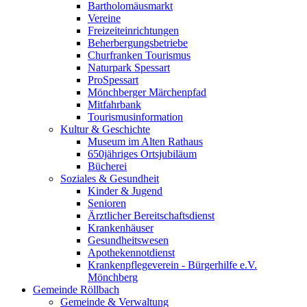
Bartholomäusmarkt
Vereine
Freizeiteinrichtungen
Beherbergungsbetriebe
Churfranken Tourismus
Naturpark Spessart
ProSpessart
Mönchberger Märchenpfad
Mitfahrbank
Tourismusinformation
Kultur & Geschichte
Museum im Alten Rathaus
650jähriges Ortsjubiläum
Bücherei
Soziales & Gesundheit
Kinder & Jugend
Senioren
Ärztlicher Bereitschaftsdienst
Krankenhäuser
Gesundheitswesen
Apothekennotdienst
Krankenpflegeverein - Bürgerhilfe e.V.
Mönchberg
Gemeinde Röllbach
Gemeinde & Verwaltung