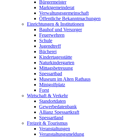
Bürgermeister
Marktgemeinderat
Verwaltungsgemeinschaft
Öffentliche Bekanntmachungen
Einrichtungen & Institutionen
Bauhof und Versorger
Feuerwehren
Schule
Jugendtreff
Bücherei
Kindertagesstätte
Naturkindergarten
Mittagsbetreuung
Spessartbad
Museum im Alten Rathaus
Minigolfplatz
Forst
Wirtschaft & Verkehr
Standortdaten
Gewerbedatenbank
Allianz Spessartkraft
Spessartland
Freizeit & Tourismus
Veranstaltungen
Veranstaltungsmeldung