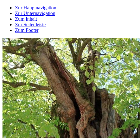
Zur Hauptnavigation
Zur Unternavigation
Zum Inhalt
Zur Seitenleiste
Zum Footer