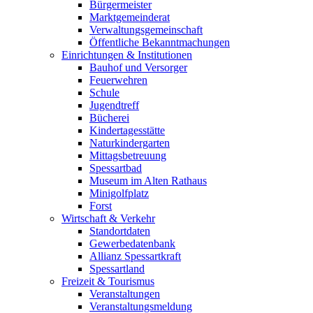
Bürgermeister
Marktgemeinderat
Verwaltungsgemeinschaft
Öffentliche Bekanntmachungen
Einrichtungen & Institutionen
Bauhof und Versorger
Feuerwehren
Schule
Jugendtreff
Bücherei
Kindertagesstätte
Naturkindergarten
Mittagsbetreuung
Spessartbad
Museum im Alten Rathaus
Minigolfplatz
Forst
Wirtschaft & Verkehr
Standortdaten
Gewerbedatenbank
Allianz Spessartkraft
Spessartland
Freizeit & Tourismus
Veranstaltungen
Veranstaltungsmeldung