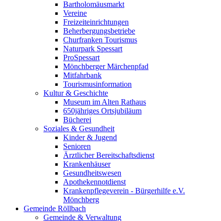
Bartholomäusmarkt
Vereine
Freizeiteinrichtungen
Beherbergungsbetriebe
Churfranken Tourismus
Naturpark Spessart
ProSpessart
Mönchberger Märchenpfad
Mitfahrbank
Tourismusinformation
Kultur & Geschichte
Museum im Alten Rathaus
650jähriges Ortsjubiläum
Bücherei
Soziales & Gesundheit
Kinder & Jugend
Senioren
Ärztlicher Bereitschaftsdienst
Krankenhäuser
Gesundheitswesen
Apothekennotdienst
Krankenpflegeverein - Bürgerhilfe e.V.
Mönchberg
Gemeinde Röllbach
Gemeinde & Verwaltung