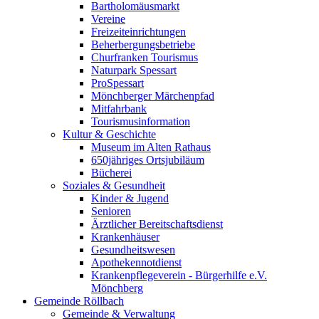
Bartholomäusmarkt
Vereine
Freizeiteinrichtungen
Beherbergungsbetriebe
Churfranken Tourismus
Naturpark Spessart
ProSpessart
Mönchberger Märchenpfad
Mitfahrbank
Tourismusinformation
Kultur & Geschichte
Museum im Alten Rathaus
650jähriges Ortsjubiläum
Bücherei
Soziales & Gesundheit
Kinder & Jugend
Senioren
Ärztlicher Bereitschaftsdienst
Krankenhäuser
Gesundheitswesen
Apothekennotdienst
Krankenpflegeverein - Bürgerhilfe e.V.
Mönchberg
Gemeinde Röllbach
Gemeinde & Verwaltung