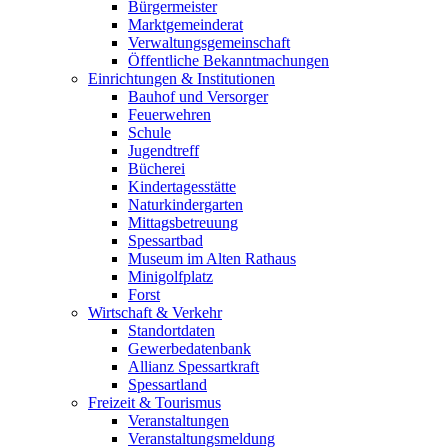
Bürgermeister
Marktgemeinderat
Verwaltungsgemeinschaft
Öffentliche Bekanntmachungen
Einrichtungen & Institutionen
Bauhof und Versorger
Feuerwehren
Schule
Jugendtreff
Bücherei
Kindertagesstätte
Naturkindergarten
Mittagsbetreuung
Spessartbad
Museum im Alten Rathaus
Minigolfplatz
Forst
Wirtschaft & Verkehr
Standortdaten
Gewerbedatenbank
Allianz Spessartkraft
Spessartland
Freizeit & Tourismus
Veranstaltungen
Veranstaltungsmeldung