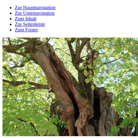
Zur Hauptnavigation
Zur Unternavigation
Zum Inhalt
Zur Seitenleiste
Zum Footer