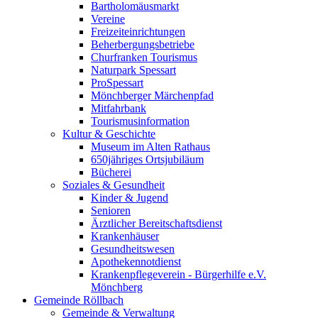
Bartholomäusmarkt
Vereine
Freizeiteinrichtungen
Beherbergungsbetriebe
Churfranken Tourismus
Naturpark Spessart
ProSpessart
Mönchberger Märchenpfad
Mitfahrbank
Tourismusinformation
Kultur & Geschichte
Museum im Alten Rathaus
650jähriges Ortsjubiläum
Bücherei
Soziales & Gesundheit
Kinder & Jugend
Senioren
Ärztlicher Bereitschaftsdienst
Krankenhäuser
Gesundheitswesen
Apothekennotdienst
Krankenpflegeverein - Bürgerhilfe e.V.
Mönchberg
Gemeinde Röllbach
Gemeinde & Verwaltung