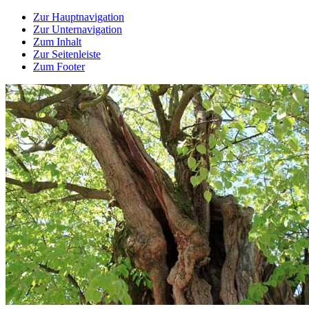
Zur Hauptnavigation
Zur Unternavigation
Zum Inhalt
Zur Seitenleiste
Zum Footer