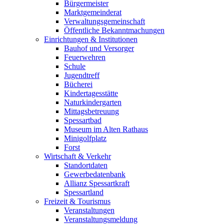
Bürgermeister
Marktgemeinderat
Verwaltungsgemeinschaft
Öffentliche Bekanntmachungen
Einrichtungen & Institutionen
Bauhof und Versorger
Feuerwehren
Schule
Jugendtreff
Bücherei
Kindertagesstätte
Naturkindergarten
Mittagsbetreuung
Spessartbad
Museum im Alten Rathaus
Minigolfplatz
Forst
Wirtschaft & Verkehr
Standortdaten
Gewerbedatenbank
Allianz Spessartkraft
Spessartland
Freizeit & Tourismus
Veranstaltungen
Veranstaltungsmeldung