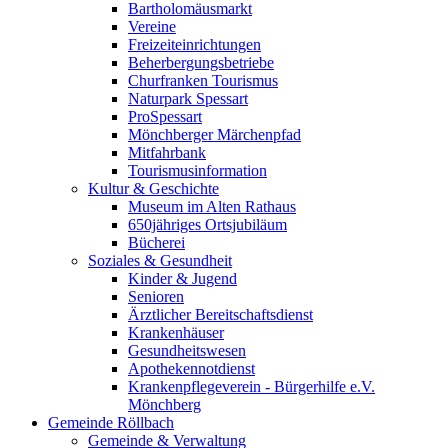
Bartholomäusmarkt
Vereine
Freizeiteinrichtungen
Beherbergungsbetriebe
Churfranken Tourismus
Naturpark Spessart
ProSpessart
Mönchberger Märchenpfad
Mitfahrbank
Tourismusinformation
Kultur & Geschichte
Museum im Alten Rathaus
650jähriges Ortsjubiläum
Bücherei
Soziales & Gesundheit
Kinder & Jugend
Senioren
Ärztlicher Bereitschaftsdienst
Krankenhäuser
Gesundheitswesen
Apothekennotdienst
Krankenpflegeverein - Bürgerhilfe e.V.
Mönchberg
Gemeinde Röllbach
Gemeinde & Verwaltung