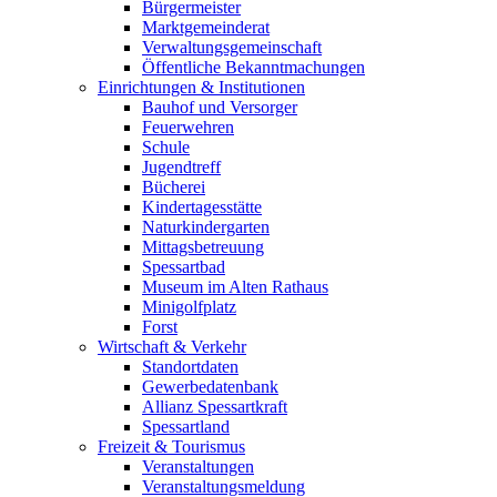
Bürgermeister
Marktgemeinderat
Verwaltungsgemeinschaft
Öffentliche Bekanntmachungen
Einrichtungen & Institutionen
Bauhof und Versorger
Feuerwehren
Schule
Jugendtreff
Bücherei
Kindertagesstätte
Naturkindergarten
Mittagsbetreuung
Spessartbad
Museum im Alten Rathaus
Minigolfplatz
Forst
Wirtschaft & Verkehr
Standortdaten
Gewerbedatenbank
Allianz Spessartkraft
Spessartland
Freizeit & Tourismus
Veranstaltungen
Veranstaltungsmeldung