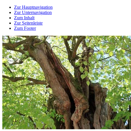
Zur Hauptnavigation
Zur Unternavigation
Zum Inhalt
Zur Seitenleiste
Zum Footer