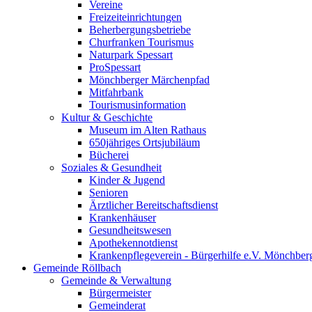
Vereine
Freizeiteinrichtungen
Beherbergungsbetriebe
Churfranken Tourismus
Naturpark Spessart
ProSpessart
Mönchberger Märchenpfad
Mitfahrbank
Tourismusinformation
Kultur & Geschichte
Museum im Alten Rathaus
650jähriges Ortsjubiläum
Bücherei
Soziales & Gesundheit
Kinder & Jugend
Senioren
Ärztlicher Bereitschaftsdienst
Krankenhäuser
Gesundheitswesen
Apothekennotdienst
Krankenpflegeverein - Bürgerhilfe e.V. Mönchber
Gemeinde Röllbach
Gemeinde & Verwaltung
Bürgermeister
Gemeinderat