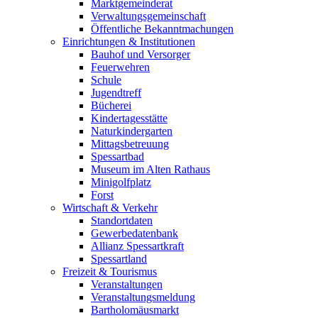
Marktgemeinderat
Verwaltungsgemeinschaft
Öffentliche Bekanntmachungen
Einrichtungen & Institutionen
Bauhof und Versorger
Feuerwehren
Schule
Jugendtreff
Bücherei
Kindertagesstätte
Naturkindergarten
Mittagsbetreuung
Spessartbad
Museum im Alten Rathaus
Minigolfplatz
Forst
Wirtschaft & Verkehr
Standortdaten
Gewerbedatenbank
Allianz Spessartkraft
Spessartland
Freizeit & Tourismus
Veranstaltungen
Veranstaltungsmeldung
Bartholomäusmarkt