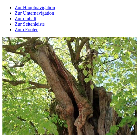
Zur Hauptnavigation
Zur Unternavigation
Zum Inhalt
Zur Seitenleiste
Zum Footer