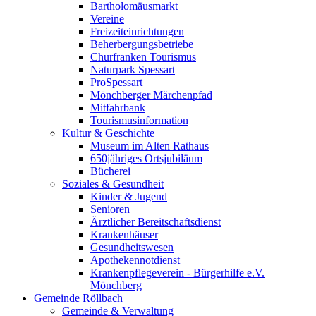
Bartholomäusmarkt
Vereine
Freizeiteinrichtungen
Beherbergungsbetriebe
Churfranken Tourismus
Naturpark Spessart
ProSpessart
Mönchberger Märchenpfad
Mitfahrbank
Tourismusinformation
Kultur & Geschichte
Museum im Alten Rathaus
650jähriges Ortsjubiläum
Bücherei
Soziales & Gesundheit
Kinder & Jugend
Senioren
Ärztlicher Bereitschaftsdienst
Krankenhäuser
Gesundheitswesen
Apothekennotdienst
Krankenpflegeverein - Bürgerhilfe e.V.
Mönchberg
Gemeinde Röllbach
Gemeinde & Verwaltung