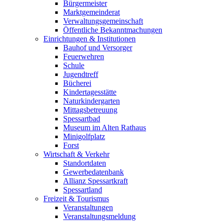
Bürgermeister
Marktgemeinderat
Verwaltungsgemeinschaft
Öffentliche Bekanntmachungen
Einrichtungen & Institutionen
Bauhof und Versorger
Feuerwehren
Schule
Jugendtreff
Bücherei
Kindertagesstätte
Naturkindergarten
Mittagsbetreuung
Spessartbad
Museum im Alten Rathaus
Minigolfplatz
Forst
Wirtschaft & Verkehr
Standortdaten
Gewerbedatenbank
Allianz Spessartkraft
Spessartland
Freizeit & Tourismus
Veranstaltungen
Veranstaltungsmeldung