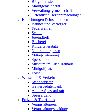
Bürgermeister
Marktgemeinderat
Verwaltungsgemeinschaft
Öffentliche Bekanntmachungen
Einrichtungen & Institutionen
Bauhof und Versorger
Feuerwehren
Schule
Jugendtreff
Bücherei
Kindertagesstätte
Naturkindergarten
Mittagsbetreuung
Spessartbad
Museum im Alten Rathaus
Minigolfplatz
Forst
Wirtschaft & Verkehr
Standortdaten
Gewerbedatenbank
Allianz Spessartkraft
Spessartland
Freizeit & Tourismus
Veranstaltungen
Veranstaltungsmeldung