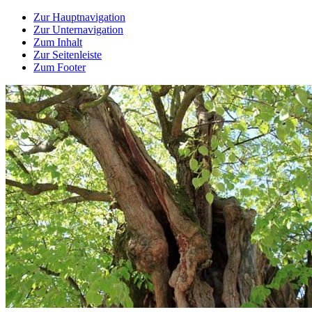
Zur Hauptnavigation
Zur Unternavigation
Zum Inhalt
Zur Seitenleiste
Zum Footer