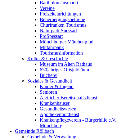
Bartholomäusmarkt
Vereine
Freizeiteinrichtungen
Beherbergungsbetriebe
Churfranken Tourismus
Naturpark Spessart
ProSpessart
Mönchberger Märchenpfad
Mitfahrbank
Tourismusinformation
Kultur & Geschichte
Museum im Alten Rathaus
650jähriges Ortsjubiläum
Bücherei
Soziales & Gesundheit
Kinder & Jugend
Senioren
Ärztlicher Bereitschaftsdienst
Krankenhäuser
Gesundheitswesen
Apothekennotdienst
Krankenpflegeverein - Bürgerhilfe e.V.
Mönchberg
Gemeinde Röllbach
Gemeinde & Verwaltung