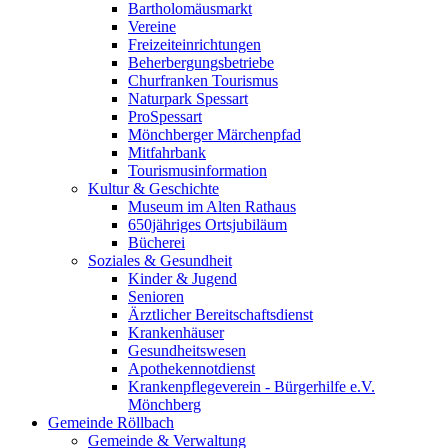
Bartholomäusmarkt
Vereine
Freizeiteinrichtungen
Beherbergungsbetriebe
Churfranken Tourismus
Naturpark Spessart
ProSpessart
Mönchberger Märchenpfad
Mitfahrbank
Tourismusinformation
Kultur & Geschichte
Museum im Alten Rathaus
650jähriges Ortsjubiläum
Bücherei
Soziales & Gesundheit
Kinder & Jugend
Senioren
Ärztlicher Bereitschaftsdienst
Krankenhäuser
Gesundheitswesen
Apothekennotdienst
Krankenpflegeverein - Bürgerhilfe e.V.
Mönchberg
Gemeinde Röllbach
Gemeinde & Verwaltung