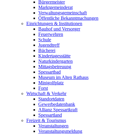
Bürgermeister
Marktgemeinderat
Verwaltungsgemeinschaft
Öffentliche Bekanntmachungen
Einrichtungen & Institutionen
Bauhof und Versorger
Feuerwehren
Schule
Jugendtreff
Bücherei
Kindertagesstätte
Naturkindergarten
Mittagsbetreuung
Spessartbad
Museum im Alten Rathaus
Minigolfplatz
Forst
Wirtschaft & Verkehr
Standortdaten
Gewerbedatenbank
Allianz Spessartkraft
Spessartland
Freizeit & Tourismus
Veranstaltungen
Veranstaltungsmeldung