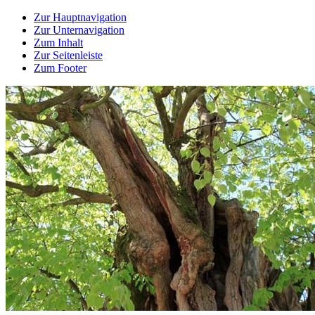
Zur Hauptnavigation
Zur Unternavigation
Zum Inhalt
Zur Seitenleiste
Zum Footer