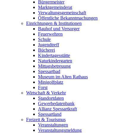
Bürgermeister
Marktgemeinderat
Verwaltungsgemeinschaft
Öffentliche Bekanntmachungen
Einrichtungen & Institutionen
Bauhof und Versorger
Feuerwehren
Schule
Jugendtreff
Bücherei
Kindertagesstätte
Naturkindergarten
Mittagsbetreuung
Spessartbad
Museum im Alten Rathaus
Minigolfplatz
Forst
Wirtschaft & Verkehr
Standortdaten
Gewerbedatenbank
Allianz Spessartkraft
Spessartland
Freizeit & Tourismus
Veranstaltungen
Veranstaltungsmeldung