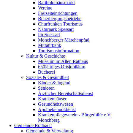
Bartholomäusmarkt
Vereine
Freizeiteinrichtungen
Beherbergungsbetriebe
Churfranken Tourismus
Naturpark Spessart
ProSpessart
Mönchberger Märchenpfad
Mitfahrbank
Tourismusinformation
Kultur & Geschichte
Museum im Alten Rathaus
650jähriges Ortsjubiläum
Bücherei
Soziales & Gesundheit
Kinder & Jugend
Senioren
Ärztlicher Bereitschaftsdienst
Krankenhäuser
Gesundheitswesen
Apothekennotdienst
Krankenpflegeverein - Bürgerhilfe e.V.
Mönchberg
Gemeinde Röllbach
Gemeinde & Verwaltung