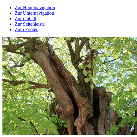
Zur Hauptnavigation
Zur Unternavigation
Zum Inhalt
Zur Seitenleiste
Zum Footer