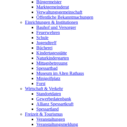
Bürgermeister
Marktgemeinderat
Verwaltungsgemeinschaft
Öffentliche Bekanntmachungen
Einrichtungen & Institutionen
Bauhof und Versorger
Feuerwehren
Schule
Jugendtreff
Bücherei
Kindertagesstätte
Naturkindergarten
Mittagsbetreuung
Spessartbad
Museum im Alten Rathaus
Minigolfplatz
Forst
Wirtschaft & Verkehr
Standortdaten
Gewerbedatenbank
Allianz Spessartkraft
Spessartland
Freizeit & Tourismus
Veranstaltungen
Veranstaltungsmeldung