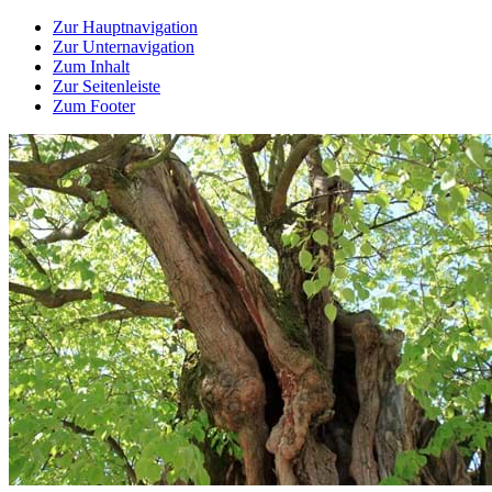
Zur Hauptnavigation
Zur Unternavigation
Zum Inhalt
Zur Seitenleiste
Zum Footer