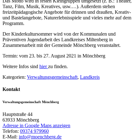
Das Motto wird in festen Kleingruppen umgesetzt (z. B.: Theater,
Tanz, Film, Musik, Kreatives, usw.…). Außerdem stehen
freizeitpädagogische Angebote für drinnen und draußen, Kreativ-
und Bastelangebote, Naturerlebnisspiele und vieles mehr auf dem
Programm.
Der Kinderkultursommer wird von der Kommunalen und
Präventiven Jugendarbeit des Landkreises Miltenberg in
Zusammenarbeit mit der Gemeinde Mönchberg veranstaltet.
Termin: vom 23. bis 27. August 2021 in Mönchberg
Weitere Infos sind
hier
zu finden.
Kategorien:
Verwaltungsgemeinschaft
,
Landkreis
Kontakt
Verwaltungsgemeinschaft Mönchberg
Hauptstraße 44
63933
Mönchberg
Adresse in Google Maps anzeigen
Telefon:
09374 979960
E-Mail:
info@moenchberg.de