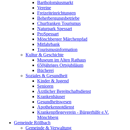
Bartholomäusmarkt
Vereine
Freizeiteinrichtungen
Beherbergungsbetriebe
Churfranken Tourismus
Naturpark Spessart
ProSpessart
Mönchberger Märchenpfad
Mitfahrbank
Tourismusinformation
Kultur & Geschichte
Museum im Alten Rathaus
650jähriges Ortsjubiläum
Bücherei
Soziales & Gesundheit
Kinder & Jugend
Senioren
Ärztlicher Bereitschaftsdienst
Krankenhäuser
Gesundheitswesen
Apothekennotdienst
Krankenpflegeverein - Bürgerhilfe e.V.
Mönchberg
Gemeinde Röllbach
Gemeinde & Verwaltung