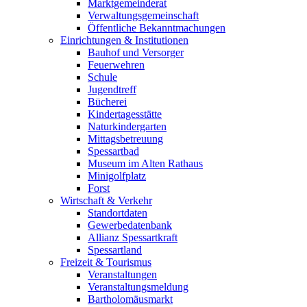
Marktgemeinderat
Verwaltungsgemeinschaft
Öffentliche Bekanntmachungen
Einrichtungen & Institutionen
Bauhof und Versorger
Feuerwehren
Schule
Jugendtreff
Bücherei
Kindertagesstätte
Naturkindergarten
Mittagsbetreuung
Spessartbad
Museum im Alten Rathaus
Minigolfplatz
Forst
Wirtschaft & Verkehr
Standortdaten
Gewerbedatenbank
Allianz Spessartkraft
Spessartland
Freizeit & Tourismus
Veranstaltungen
Veranstaltungsmeldung
Bartholomäusmarkt