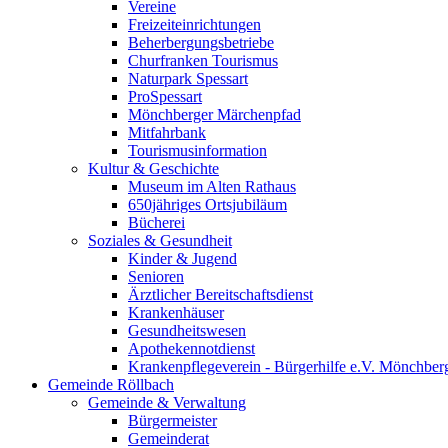
Vereine
Freizeiteinrichtungen
Beherbergungsbetriebe
Churfranken Tourismus
Naturpark Spessart
ProSpessart
Mönchberger Märchenpfad
Mitfahrbank
Tourismusinformation
Kultur & Geschichte
Museum im Alten Rathaus
650jähriges Ortsjubiläum
Bücherei
Soziales & Gesundheit
Kinder & Jugend
Senioren
Ärztlicher Bereitschaftsdienst
Krankenhäuser
Gesundheitswesen
Apothekennotdienst
Krankenpflegeverein - Bürgerhilfe e.V. Mönchber
Gemeinde Röllbach
Gemeinde & Verwaltung
Bürgermeister
Gemeinderat