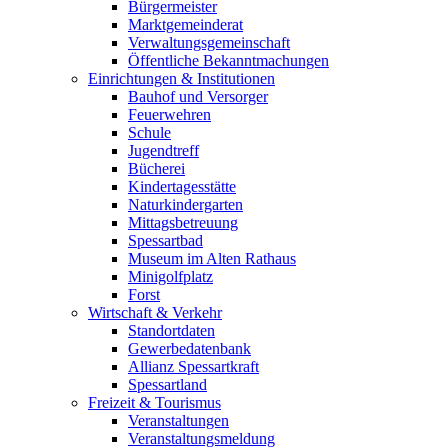
Bürgermeister
Marktgemeinderat
Verwaltungsgemeinschaft
Öffentliche Bekanntmachungen
Einrichtungen & Institutionen
Bauhof und Versorger
Feuerwehren
Schule
Jugendtreff
Bücherei
Kindertagesstätte
Naturkindergarten
Mittagsbetreuung
Spessartbad
Museum im Alten Rathaus
Minigolfplatz
Forst
Wirtschaft & Verkehr
Standortdaten
Gewerbedatenbank
Allianz Spessartkraft
Spessartland
Freizeit & Tourismus
Veranstaltungen
Veranstaltungsmeldung