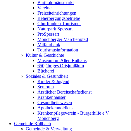
Bartholomäusmarkt
Vereine
Freizeiteinrichtungen
Beherbergungsbetriebe
Churfranken Tourismus
Naturpark Spessart
ProSpessart
Mönchberger Märchenpfad
Mitfahrbank
Tourismusinformation
Kultur & Geschichte
Museum im Alten Rathaus
650jähriges Ortsjubiläum
Bücherei
Soziales & Gesundheit
Kinder & Jugend
Senioren
Ärztlicher Bereitschaftsdienst
Krankenhäuser
Gesundheitswesen
Apothekennotdienst
Krankenpflegeverein - Bürgerhilfe e.V.
Mönchberg
Gemeinde Röllbach
Gemeinde & Verwaltung