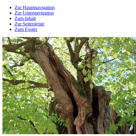
Zur Hauptnavigation
Zur Unternavigation
Zum Inhalt
Zur Seitenleiste
Zum Footer