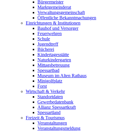
Bürgermeister
Marktgemeinderat
Verwaltungsgemeinschaft
Öffentliche Bekanntmachungen
Einrichtungen & Institutionen
Bauhof und Versorger
Feuerwehren
Schule
Jugendtreff
Bücherei
Kindertagesstätte
Naturkindergarten
Mittagsbetreuung
Spessartbad
Museum im Alten Rathaus
Minigolfplatz
Forst
Wirtschaft & Verkehr
Standortdaten
Gewerbedatenbank
Allianz Spessartkraft
Spessartland
Freizeit & Tourismus
Veranstaltungen
Veranstaltungsmeldung