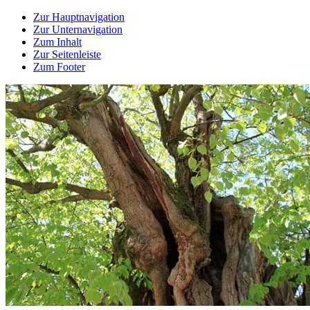
Zur Hauptnavigation
Zur Unternavigation
Zum Inhalt
Zur Seitenleiste
Zum Footer