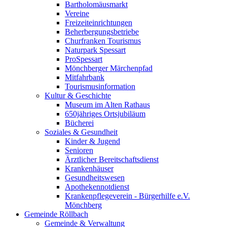
Bartholomäusmarkt
Vereine
Freizeiteinrichtungen
Beherbergungsbetriebe
Churfranken Tourismus
Naturpark Spessart
ProSpessart
Mönchberger Märchenpfad
Mitfahrbank
Tourismusinformation
Kultur & Geschichte
Museum im Alten Rathaus
650jähriges Ortsjubiläum
Bücherei
Soziales & Gesundheit
Kinder & Jugend
Senioren
Ärztlicher Bereitschaftsdienst
Krankenhäuser
Gesundheitswesen
Apothekennotdienst
Krankenpflegeverein - Bürgerhilfe e.V.
Mönchberg
Gemeinde Röllbach
Gemeinde & Verwaltung