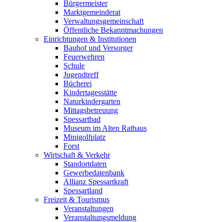
Bürgermeister
Marktgemeinderat
Verwaltungsgemeinschaft
Öffentliche Bekanntmachungen
Einrichtungen & Institutionen
Bauhof und Versorger
Feuerwehren
Schule
Jugendtreff
Bücherei
Kindertagesstätte
Naturkindergarten
Mittagsbetreuung
Spessartbad
Museum im Alten Rathaus
Minigolfplatz
Forst
Wirtschaft & Verkehr
Standortdaten
Gewerbedatenbank
Allianz Spessartkraft
Spessartland
Freizeit & Tourismus
Veranstaltungen
Veranstaltungsmeldung