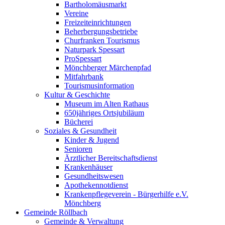
Bartholomäusmarkt
Vereine
Freizeiteinrichtungen
Beherbergungsbetriebe
Churfranken Tourismus
Naturpark Spessart
ProSpessart
Mönchberger Märchenpfad
Mitfahrbank
Tourismusinformation
Kultur & Geschichte
Museum im Alten Rathaus
650jähriges Ortsjubiläum
Bücherei
Soziales & Gesundheit
Kinder & Jugend
Senioren
Ärztlicher Bereitschaftsdienst
Krankenhäuser
Gesundheitswesen
Apothekennotdienst
Krankenpflegeverein - Bürgerhilfe e.V.
Mönchberg
Gemeinde Röllbach
Gemeinde & Verwaltung