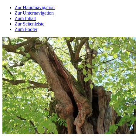
Zur Hauptnavigation
Zur Unternavigation
Zum Inhalt
Zur Seitenleiste
Zum Footer