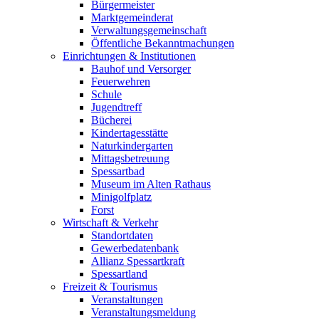
Bürgermeister
Marktgemeinderat
Verwaltungsgemeinschaft
Öffentliche Bekanntmachungen
Einrichtungen & Institutionen
Bauhof und Versorger
Feuerwehren
Schule
Jugendtreff
Bücherei
Kindertagesstätte
Naturkindergarten
Mittagsbetreuung
Spessartbad
Museum im Alten Rathaus
Minigolfplatz
Forst
Wirtschaft & Verkehr
Standortdaten
Gewerbedatenbank
Allianz Spessartkraft
Spessartland
Freizeit & Tourismus
Veranstaltungen
Veranstaltungsmeldung