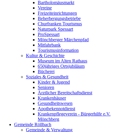
Bartholomäusmarkt
Vereine
Freizeiteinrichtungen
Beherbergungsbetriebe
Churfranken Tourismus
Naturpark Spessart
ProSpessart
Mönchberger Märchenpfad
Mitfahrbank
Tourismusinformation
Kultur & Geschichte
Museum im Alten Rathaus
650jähriges Ortsjubiläum
Bücherei
Soziales & Gesundheit
Kinder & Jugend
Senioren
Ärztlicher Bereitschaftsdienst
Krankenhäuser
Gesundheitswesen
Apothekennotdienst
Krankenpflegeverein - Bürgerhilfe e.V.
Mönchberg
Gemeinde Röllbach
Gemeinde & Verwaltung