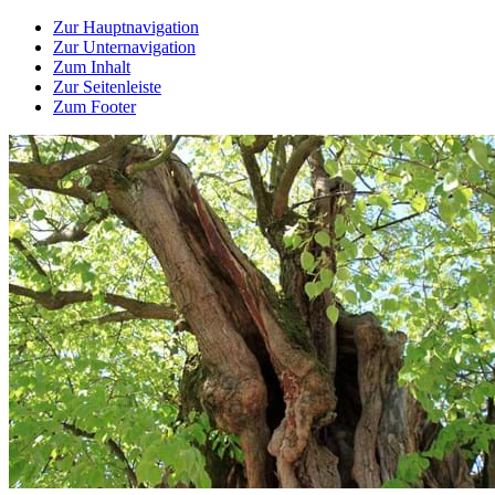
Zur Hauptnavigation
Zur Unternavigation
Zum Inhalt
Zur Seitenleiste
Zum Footer