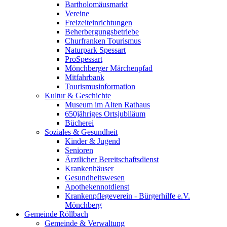
Bartholomäusmarkt
Vereine
Freizeiteinrichtungen
Beherbergungsbetriebe
Churfranken Tourismus
Naturpark Spessart
ProSpessart
Mönchberger Märchenpfad
Mitfahrbank
Tourismusinformation
Kultur & Geschichte
Museum im Alten Rathaus
650jähriges Ortsjubiläum
Bücherei
Soziales & Gesundheit
Kinder & Jugend
Senioren
Ärztlicher Bereitschaftsdienst
Krankenhäuser
Gesundheitswesen
Apothekennotdienst
Krankenpflegeverein - Bürgerhilfe e.V.
Mönchberg
Gemeinde Röllbach
Gemeinde & Verwaltung