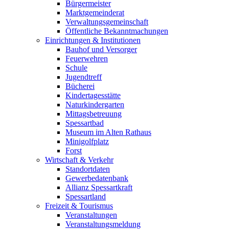
Bürgermeister
Marktgemeinderat
Verwaltungsgemeinschaft
Öffentliche Bekanntmachungen
Einrichtungen & Institutionen
Bauhof und Versorger
Feuerwehren
Schule
Jugendtreff
Bücherei
Kindertagesstätte
Naturkindergarten
Mittagsbetreuung
Spessartbad
Museum im Alten Rathaus
Minigolfplatz
Forst
Wirtschaft & Verkehr
Standortdaten
Gewerbedatenbank
Allianz Spessartkraft
Spessartland
Freizeit & Tourismus
Veranstaltungen
Veranstaltungsmeldung