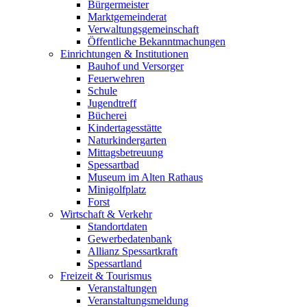
Bürgermeister
Marktgemeinderat
Verwaltungsgemeinschaft
Öffentliche Bekanntmachungen
Einrichtungen & Institutionen
Bauhof und Versorger
Feuerwehren
Schule
Jugendtreff
Bücherei
Kindertagesstätte
Naturkindergarten
Mittagsbetreuung
Spessartbad
Museum im Alten Rathaus
Minigolfplatz
Forst
Wirtschaft & Verkehr
Standortdaten
Gewerbedatenbank
Allianz Spessartkraft
Spessartland
Freizeit & Tourismus
Veranstaltungen
Veranstaltungsmeldung