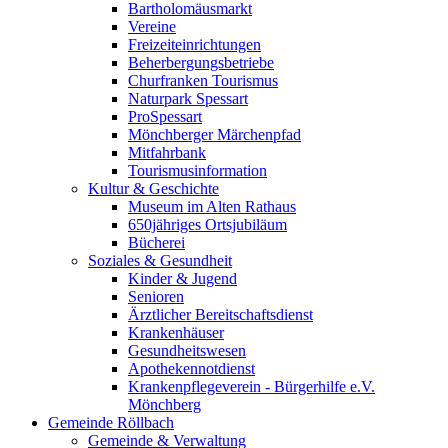
Bartholomäusmarkt
Vereine
Freizeiteinrichtungen
Beherbergungsbetriebe
Churfranken Tourismus
Naturpark Spessart
ProSpessart
Mönchberger Märchenpfad
Mitfahrbank
Tourismusinformation
Kultur & Geschichte
Museum im Alten Rathaus
650jähriges Ortsjubiläum
Bücherei
Soziales & Gesundheit
Kinder & Jugend
Senioren
Ärztlicher Bereitschaftsdienst
Krankenhäuser
Gesundheitswesen
Apothekennotdienst
Krankenpflegeverein - Bürgerhilfe e.V.
Mönchberg
Gemeinde Röllbach
Gemeinde & Verwaltung