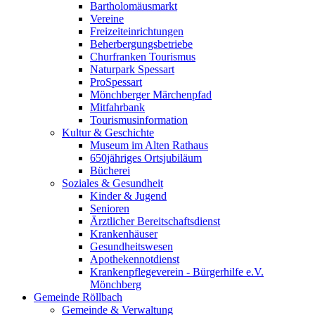
Bartholomäusmarkt
Vereine
Freizeiteinrichtungen
Beherbergungsbetriebe
Churfranken Tourismus
Naturpark Spessart
ProSpessart
Mönchberger Märchenpfad
Mitfahrbank
Tourismusinformation
Kultur & Geschichte
Museum im Alten Rathaus
650jähriges Ortsjubiläum
Bücherei
Soziales & Gesundheit
Kinder & Jugend
Senioren
Ärztlicher Bereitschaftsdienst
Krankenhäuser
Gesundheitswesen
Apothekennotdienst
Krankenpflegeverein - Bürgerhilfe e.V.
Mönchberg
Gemeinde Röllbach
Gemeinde & Verwaltung