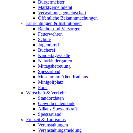
Bürgermeister
Marktgemeinderat
Verwaltungsgemeinschaft
Öffentliche Bekanntmachungen
Einrichtungen & Institutionen
Bauhof und Versorger
Feuerwehren
Schule
Jugendtreff
Bücherei
Kindertagesstätte
Naturkindergarten
Mittagsbetreuung
Spessartbad
Museum im Alten Rathaus
Minigolfplatz
Forst
Wirtschaft & Verkehr
Standortdaten
Gewerbedatenbank
Allianz Spessartkraft
Spessartland
Freizeit & Tourismus
Veranstaltungen
Veranstaltungsmeldung