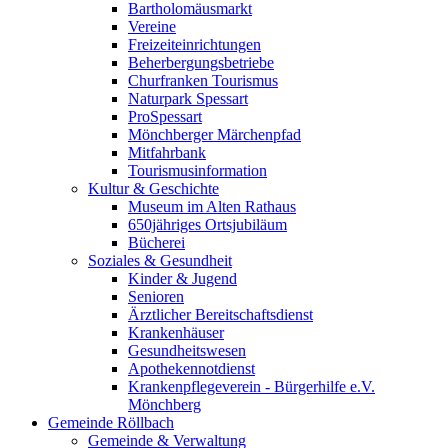
Bartholomäusmarkt
Vereine
Freizeiteinrichtungen
Beherbergungsbetriebe
Churfranken Tourismus
Naturpark Spessart
ProSpessart
Mönchberger Märchenpfad
Mitfahrbank
Tourismusinformation
Kultur & Geschichte
Museum im Alten Rathaus
650jähriges Ortsjubiläum
Bücherei
Soziales & Gesundheit
Kinder & Jugend
Senioren
Ärztlicher Bereitschaftsdienst
Krankenhäuser
Gesundheitswesen
Apothekennotdienst
Krankenpflegeverein - Bürgerhilfe e.V.
Mönchberg
Gemeinde Röllbach
Gemeinde & Verwaltung