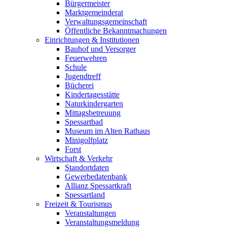
Bürgermeister
Marktgemeinderat
Verwaltungsgemeinschaft
Öffentliche Bekanntmachungen
Einrichtungen & Institutionen
Bauhof und Versorger
Feuerwehren
Schule
Jugendtreff
Bücherei
Kindertagesstätte
Naturkindergarten
Mittagsbetreuung
Spessartbad
Museum im Alten Rathaus
Minigolfplatz
Forst
Wirtschaft & Verkehr
Standortdaten
Gewerbedatenbank
Allianz Spessartkraft
Spessartland
Freizeit & Tourismus
Veranstaltungen
Veranstaltungsmeldung