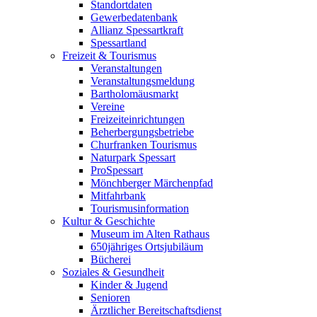
Standortdaten
Gewerbedatenbank
Allianz Spessartkraft
Spessartland
Freizeit & Tourismus
Veranstaltungen
Veranstaltungsmeldung
Bartholomäusmarkt
Vereine
Freizeiteinrichtungen
Beherbergungsbetriebe
Churfranken Tourismus
Naturpark Spessart
ProSpessart
Mönchberger Märchenpfad
Mitfahrbank
Tourismusinformation
Kultur & Geschichte
Museum im Alten Rathaus
650jähriges Ortsjubiläum
Bücherei
Soziales & Gesundheit
Kinder & Jugend
Senioren
Ärztlicher Bereitschaftsdienst