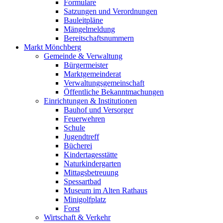
Formulare
Satzungen und Verordnungen
Bauleitpläne
Mängelmeldung
Bereitschaftsnummern
Markt Mönchberg
Gemeinde & Verwaltung
Bürgermeister
Marktgemeinderat
Verwaltungsgemeinschaft
Öffentliche Bekanntmachungen
Einrichtungen & Institutionen
Bauhof und Versorger
Feuerwehren
Schule
Jugendtreff
Bücherei
Kindertagesstätte
Naturkindergarten
Mittagsbetreuung
Spessartbad
Museum im Alten Rathaus
Minigolfplatz
Forst
Wirtschaft & Verkehr