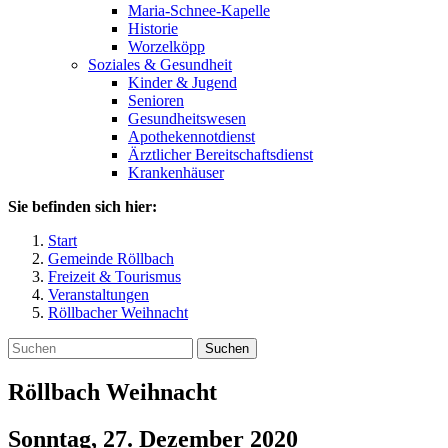
Maria-Schnee-Kapelle
Historie
Worzelköpp
Soziales & Gesundheit
Kinder & Jugend
Senioren
Gesundheitswesen
Apothekennotdienst
Ärztlicher Bereitschaftsdienst
Krankenhäuser
Sie befinden sich hier:
Start
Gemeinde Röllbach
Freizeit & Tourismus
Veranstaltungen
Röllbacher Weihnacht
Suchen
Röllbach Weihnacht
Sonntag, 27. Dezember 2020