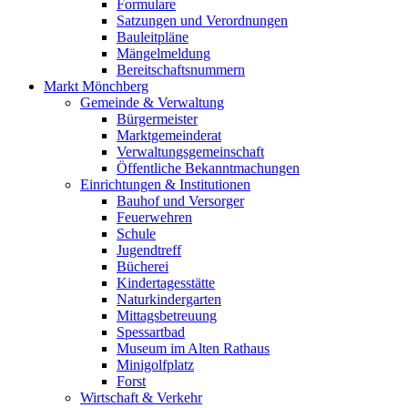
Formulare
Satzungen und Verordnungen
Bauleitpläne
Mängelmeldung
Bereitschaftsnummern
Markt Mönchberg
Gemeinde & Verwaltung
Bürgermeister
Marktgemeinderat
Verwaltungsgemeinschaft
Öffentliche Bekanntmachungen
Einrichtungen & Institutionen
Bauhof und Versorger
Feuerwehren
Schule
Jugendtreff
Bücherei
Kindertagesstätte
Naturkindergarten
Mittagsbetreuung
Spessartbad
Museum im Alten Rathaus
Minigolfplatz
Forst
Wirtschaft & Verkehr