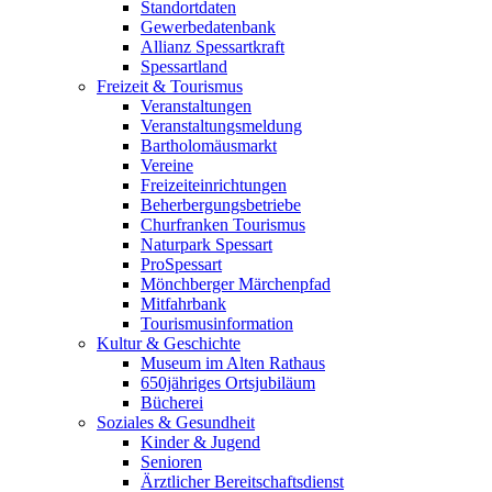
Standortdaten
Gewerbedatenbank
Allianz Spessartkraft
Spessartland
Freizeit & Tourismus
Veranstaltungen
Veranstaltungsmeldung
Bartholomäusmarkt
Vereine
Freizeiteinrichtungen
Beherbergungsbetriebe
Churfranken Tourismus
Naturpark Spessart
ProSpessart
Mönchberger Märchenpfad
Mitfahrbank
Tourismusinformation
Kultur & Geschichte
Museum im Alten Rathaus
650jähriges Ortsjubiläum
Bücherei
Soziales & Gesundheit
Kinder & Jugend
Senioren
Ärztlicher Bereitschaftsdienst