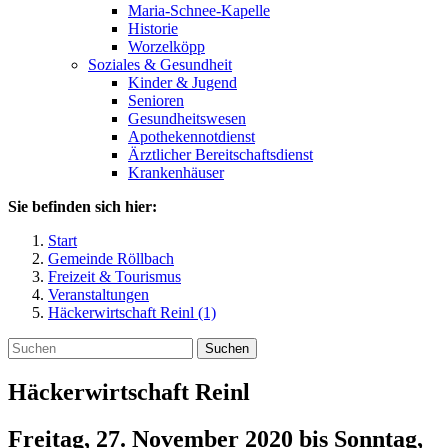
Maria-Schnee-Kapelle
Historie
Worzelköpp
Soziales & Gesundheit
Kinder & Jugend
Senioren
Gesundheitswesen
Apothekennotdienst
Ärztlicher Bereitschaftsdienst
Krankenhäuser
Sie befinden sich hier:
Start
Gemeinde Röllbach
Freizeit & Tourismus
Veranstaltungen
Häckerwirtschaft Reinl (1)
Suchen
Häckerwirtschaft Reinl
Freitag, 27. November 2020
bis
Sonntag,